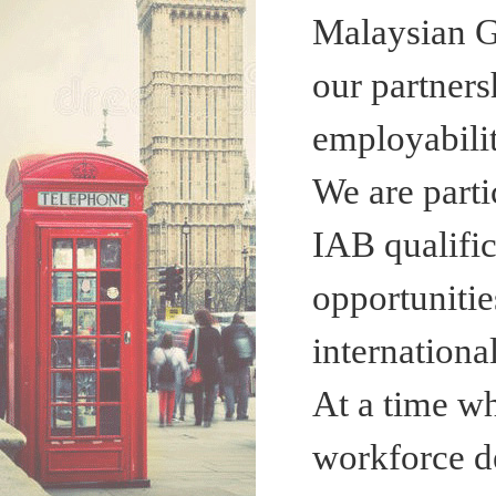
Malaysian G
our partners
employabilit
We are parti
IAB qualific
opportunitie
internationa
At a time w
workforce d