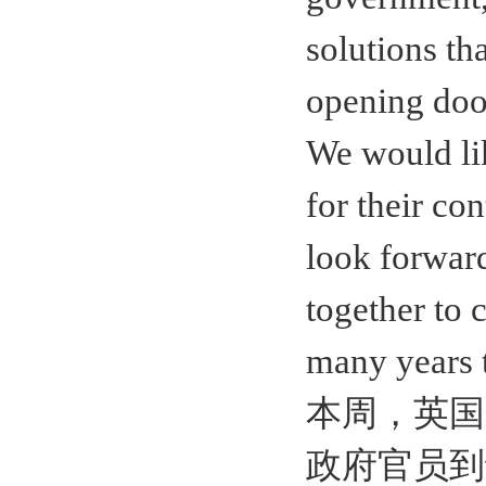
solutions th
opening door
We would lik
for their co
look forwar
together to 
many years 
本周，英国
政府官员到